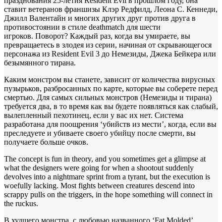
празднования 25-летия Resident Evil в прошлом году, она
ставит ветеранов франшизы Клэр Редфилд, Леона С. Кеннеди,
Джилл Валентайн и многих других друг против друга в
противостоянии в стиле deathmatch для шести
игроков. Поворот? Каждый раз, когда вы умираете, вы
превращаетесь в злодея из серии, начиная от скрывающегося
персонажа из Resident Evil 3 до Немезиды, Джека Бейкера или
безымянного тирана.
Каким монстром вы станете, зависит от количества вирусных
пузырьков, разбросанных по карте, которые вы соберете перед
смертью. Для самых сильных монстров (Немезиды и тирана)
требуется два, в то время как вы будете появляться как слабый,
вылепленный пехотинец, если у вас их нет. Система
разработана для поощрения ‘убийств из мести’, когда, если вы
преследуете и убиваете своего убийцу после смерти, вы
получаете больше очков.
The concept is fun in theory, and you sometimes get a glimpse at
what the designers were going for when a shootout suddenly
devolves into a nightmare sprint from a tyrant, but the execution is
woefully lacking. Most fights between creatures descend into
scrappy pulls on the triggers, in the hope something will connect in
the ruckus.
В худшего монстра, с любовью названного ‘Fat Molded’,