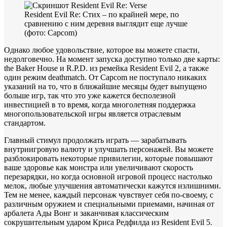
Resident Evil Re: Стих – по крайней мере, по
сравнению с ним деревня выглядит еще лучше
(фото: Capcom)
Однако любое удовольствие, которое вы можете спасти,
недолговечно. На момент запуска доступно только две карты:
the Baker House и R.P.D. из ремейка Resident Evil 2, а также
один режим deathmatch. От Capcom не поступало никаких
указаний на то, что в ближайшие месяцы будет выпущено
больше игр, так что это уже кажется бесполезной
инвестицией в то время, когда многолетняя поддержка
многопользовательской игры является отраслевым
стандартом.
Главный стимул продолжать играть — зарабатывать
внутриигровую валюту и улучшать персонажей. Вы можете
разблокировать некоторые привилегии, которые повышают
ваше здоровье как монстра или увеличивают скорость
перезарядки, но когда основной игровой процесс настолько
мелок, любые улучшения автоматически кажутся излишними.
Тем не менее, каждый персонаж чувствует себя по-своему, с
различным оружием и специальными приемами, начиная от
арбалета Ады Вонг и заканчивая классическим
сокрушительным ударом Криса Редфилда из Resident Evil 5.