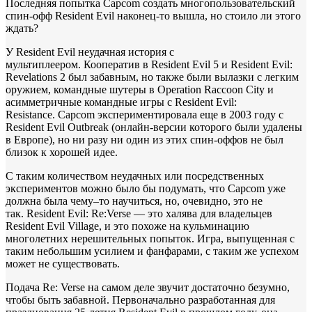
Последняя попытка Capcom создать многопользовательский
спин-офф Resident Evil наконец-то вышла, но стоило ли этого
ждать?
У Resident Evil неудачная история с
мультиплеером. Кооператив в Resident Evil 5 и Resident Evil:
Revelations 2 был забавным, но также были вылазки с легким
оружием, командные шутеры в Operation Raccoon City и
асимметричные командные игры с Resident Evil:
Resistance. Capcom экспериментировала еще в 2003 году с
Resident Evil Outbreak (онлайн-версии которого были удалены
в Европе), но ни разу ни один из этих спин-оффов не был
близок к хорошей идее.
С таким количеством неудачных или посредственных
экспериментов можно было бы подумать, что Capcom уже
должна была чему–то научиться, но, очевидно, это не
так. Resident Evil: Re:Verse — это халява для владельцев
Resident Evil Village, и это похоже на кульминацию
многолетних нерешительных попыток. Игра, выпущенная с
таким небольшим усилием и фанфарами, с таким же успехом
может не существовать.
Подача Re: Verse на самом деле звучит достаточно безумно,
чтобы быть забавной. Первоначально разработанная для