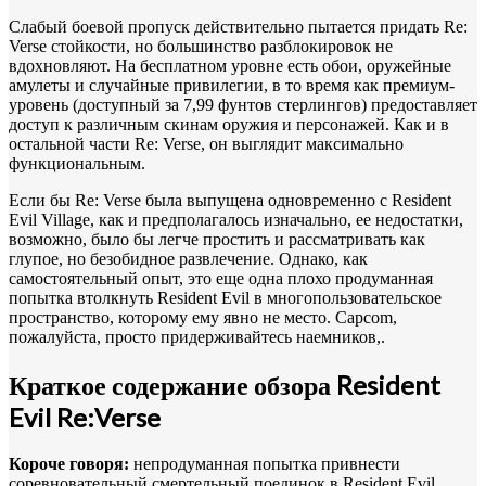
Слабый боевой пропуск действительно пытается придать Re:
Verse стойкости, но большинство разблокировок не
вдохновляют. На бесплатном уровне есть обои, оружейные
амулеты и случайные привилегии, в то время как премиум-
уровень (доступный за 7,99 фунтов стерлингов) предоставляет
доступ к различным скинам оружия и персонажей. Как и в
остальной части Re: Verse, он выглядит максимально
функциональным.
Если бы Re: Verse была выпущена одновременно с Resident
Evil Village, как и предполагалось изначально, ее недостатки,
возможно, было бы легче простить и рассматривать как
глупое, но безобидное развлечение. Однако, как
самостоятельный опыт, это еще одна плохо продуманная
попытка втолкнуть Resident Evil в многопользовательское
пространство, которому ему явно не место. Capcom,
пожалуйста, просто придерживайтесь наемников,.
Краткое содержание обзора Resident
Evil Re:Verse
Короче говоря:
непродуманная попытка привнести
соревновательный смертельный поединок в Resident Evil,