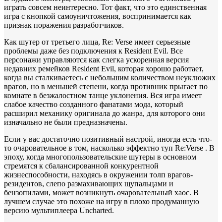
играть совсем неинтересно. Тот факт, что это единственная
игра с кнопкой самоуничтожения, воспринимается как
признак поражения разработчиков.
Как шутер от третьего лица, Re: Verse имеет серьезные
проблемы даже без подключения к Resident Evil. Все
персонажи управляются как слегка ускоренная версия
недавних ремейков Resident Evil, которая хорошо работает,
когда вы сталкиваетесь с небольшим количеством неуклюжих
врагов, но в меньшей степени, когда противник прыгает по
комнате в безжалостном танце уклонения. Вся игра имеет
слабое качество созданного фанатами мода, который
расширил механику оригинала до жанра, для которого они
изначально не были предназначены.
Если у вас достаточно позитивный настрой, иногда есть что-
то очаровательное в том, насколько эффектно туп Re:Verse . В
эпоху, когда многопользовательские шутеры в основном
стремятся к сбалансированной конкурентной
жизнеспособности, находясь в окружении толп врагов-
резидентов, слепо размахивающих щупальцами и
бензопилами, может возникнуть очаровательный хаос. В
лучшем случае это похоже на игру в плохо продуманную
версию мультиплеера Uncharted.