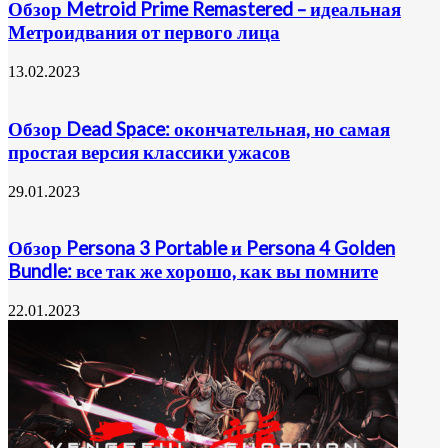
Обзор Metroid Prime Remastered – идеальная
Метроидвания от первого лица
13.02.2023
Обзор Dead Space: окончательная, но самая
простая версия классики ужасов
29.01.2023
Обзор Persona 3 Portable и Persona 4 Golden
Bundle: все так же хорошо, как вы помните
22.01.2023