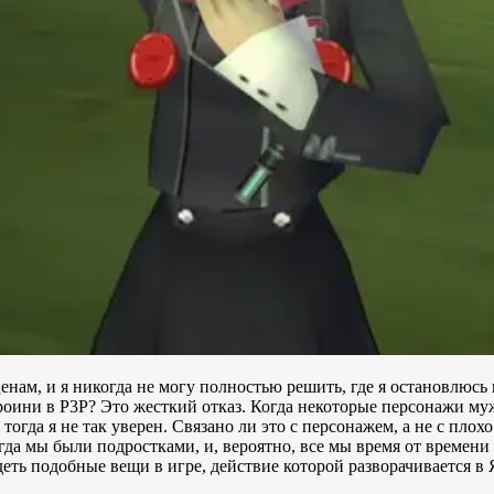
ам, и я никогда не могу полностью решить, где я остановлюсь 
роини в P3P? Это жесткий отказ. Когда некоторые персонажи му
 тогда я не так уверен. Связано ли это с персонажем, а не с п
когда мы были подростками, и, вероятно, все мы время от време
ть подобные вещи в игре, действие которой разворачивается в Я