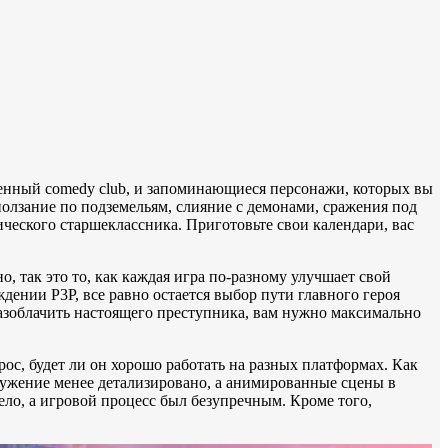
твенный comedy club, и запоминающиеся персонажи, которых вы
олзание по подземельям, слияние с демонами, сражения под
ческого старшеклассника. Приготовьте свои календари, вас
о, так это то, как каждая игра по-разному улучшает свой
ении P3P, все равно остается выбор пути главного героя
разоблачить настоящего преступника, вам нужно максимально
прос, будет ли он хорошо работать на разных платформах. Как
кружение менее детализировано, а анимированные сцены в
дело, а игровой процесс был безупречным. Кроме того,