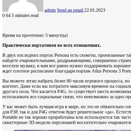
admin
Send an email
22.01.2023
0
64
5 minutes read
Время на прочтение:
5
минут(ы)
Практически портативен во всех отношениях.
В двух последних портах Persona есть сюжеты, пронизанные т
найдете очаровательными, раздражающими, совершенно странны
веселую музыку, и вам все равно нужно поддерживать хорошие
ждет плотное расписание благодаря портам Atlus Persona 3 Port
Вы можете легко набрать более 80 часов игрового процесса, но 
контент. Даже если вы потратите максимум времени на социал
другого пола. Что касается P4G, то существует шесть возможн
использовать все социальные связи, что невозможно за одно п
У вас может быть лучшая игра в мире, но это не обязательно оз
для P3P, так и для P4G ответом будет решительное «да». Есте
Portable не так хорошо проработаны или используются так часто
скваттерные 3D-модели персонажей восхитительно очаровател