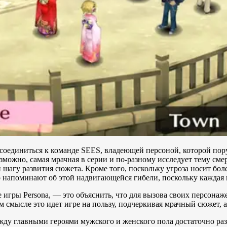
рисоединиться к команде SEES, владеющей персоной, которой пор
возможно, самая мрачная в серии и по-разному исследует тему с
агу развития сюжета. Кроме того, поскольку угроза носит боле
 напоминают об этой надвигающейся гибели, поскольку каждая ка
е игры Persona, — это объяснить, что для вызова своих персонаж
м смысле это идет игре на пользу, подчеркивая мрачный сюжет, а
жду главными героями мужского и женского пола достаточно ра