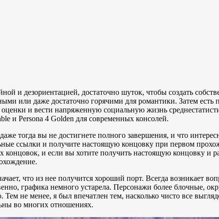
айной и дезориентацией, достаточно шуток, чтобы создать собс
ми или даже достаточно горячими для романтики. Затем есть п
 оценки и вести напряженную социальную жизнь среднестатисти
able и Persona 4 Golden для современных консолей.
даже тогда вы не достигнете полного завершения, и что интересн
ьные ссылки и получите настоящую концовку при первом прохожд
ых концовок, и если вы хотите получить настоящую концовку и 
рохождение.
начает, что из нее получится хороший порт. Всегда возникает во
ственно, графика немного устарела. Персонажи более блочные, о
. Тем не менее, я был впечатлен тем, насколько чисто все выгля
ьны во многих отношениях.