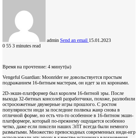
admin
Send an email
15.01.2023
0
55
3 minutes read
Время на прочтение:
4
минут(ы)
Vengeful Guardian: Moonrider не довольствуется простым
подражанием 16-битным мастерам, он идет за их коронами.
2D-экшн-платформер был королем 16-битной эры. После
выхода 32-битных консолей разработчики, похоже, разлюбили
остросюжетные двумерные игры прошлого. С ростом
популярности инди за последние полвека жанр снова в
отличной форме, но есть что-то особенное в 16-битном экшн-
платформере, который по-прежнему ощущается особенно
четко, даже если пиксели наших ЭЛТ всегда были немного
размытыми. Множество превосходных современных инди-игр
использовали эту эпоху в качестве источника вдохновения