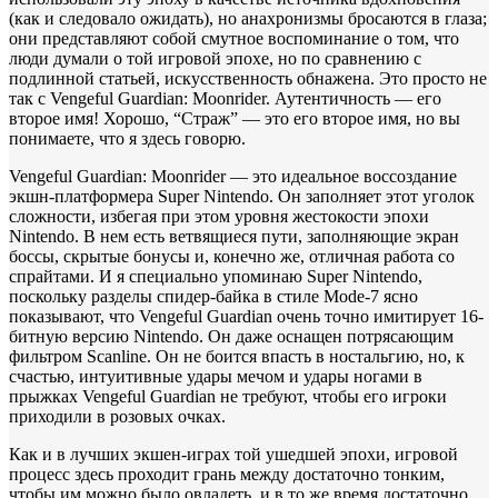
(как и следовало ожидать), но анахронизмы бросаются в глаза;
они представляют собой смутное воспоминание о том, что
люди думали о той игровой эпохе, но по сравнению с
подлинной статьей, искусственность обнажена. Это просто не
так с Vengeful Guardian: Moonrider. Аутентичность — его
второе имя! Хорошо, “Страж” — это его второе имя, но вы
понимаете, что я здесь говорю.
Vengeful Guardian: Moonrider — это идеальное воссоздание
экшн-платформера Super Nintendo. Он заполняет этот уголок
сложности, избегая при этом уровня жестокости эпохи
Nintendo. В нем есть ветвящиеся пути, заполняющие экран
боссы, скрытые бонусы и, конечно же, отличная работа со
спрайтами. И я специально упоминаю Super Nintendo,
поскольку разделы спидер-байка в стиле Mode-7 ясно
показывают, что Vengeful Guardian очень точно имитирует 16-
битную версию Nintendo. Он даже оснащен потрясающим
фильтром Scanline. Он не боится впасть в ностальгию, но, к
счастью, интуитивные удары мечом и удары ногами в
прыжках Vengeful Guardian не требуют, чтобы его игроки
приходили в розовых очках.
Как и в лучших экшен-играх той ушедшей эпохи, игровой
процесс здесь проходит грань между достаточно тонким,
чтобы им можно было овладеть, и в то же время достаточно