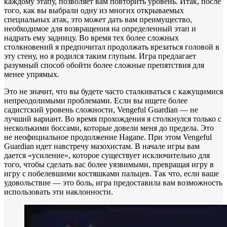
каждому этапу, позволяет вам повторить уровень. Итак, после
того, как вы выбрали одну из многих открываемых
специальных атак, это может дать вам преимущество,
необходимое для возвращения на определенный этап и
надрать ему задницу. Во время тех более сложных
столкновений я предпочитал продолжать врезаться головой в
эту стену, но я родился таким глупым. Игра предлагает
разумный способ обойти более сложные препятствия для
менее упрямых.
Это не значит, что вы будете часто сталкиваться с кажущимися
непреодолимыми проблемами. Если вы ищете более
садистский уровень сложности, Vengeful Guardian — не
лучший вариант. Во время прохождения я столкнулся только с
несколькими боссами, которые довели меня до предела. Это
не неофициальное продолжение Hagane. При этом Vengeful
Guardian идет навстречу мазохистам. В начале игры вам
дается «усиление», которое существует исключительно для
того, чтобы сделать вас более уязвимыми, превращая игру в
игру с побелевшими костяшками пальцев. Так что, если ваше
удовольствие — это боль, игра предоставила вам возможность
использовать эти наклонности.