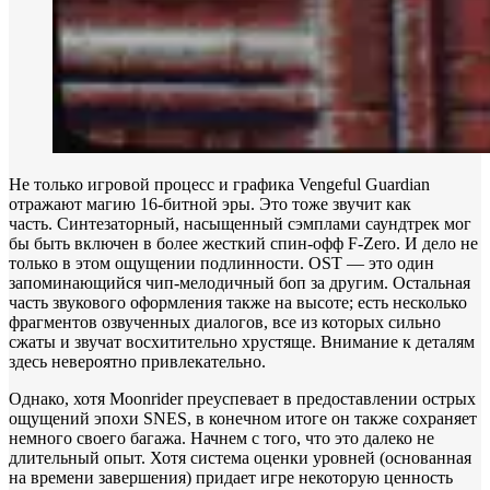
Не только игровой процесс и графика Vengeful Guardian
отражают магию 16-битной эры. Это тоже звучит как
часть. Синтезаторный, насыщенный сэмплами саундтрек мог
бы быть включен в более жесткий спин-офф F-Zero. И дело не
только в этом ощущении подлинности. OST — это один
запоминающийся чип-мелодичный боп за другим. Остальная
часть звукового оформления также на высоте; есть несколько
фрагментов озвученных диалогов, все из которых сильно
сжаты и звучат восхитительно хрустяще. Внимание к деталям
здесь невероятно привлекательно.
Однако, хотя Moonrider преуспевает в предоставлении острых
ощущений эпохи SNES, в конечном итоге он также сохраняет
немного своего багажа. Начнем с того, что это далеко не
длительный опыт. Хотя система оценки уровней (основанная
на времени завершения) придает игре некоторую ценность