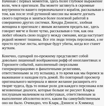
Начиная с первых моментов, здесь более глубокое выражение
воли, чем в оригинале. Вы можете заглянуть в скромные
внутренности вашего первоначального корабля, рассказывая о
том, как после этой рутинной миссии вы можете догнать
своего партнера и заняться более полезной работой в
совершенно других системах. Кендра Дэниелс, злобная
женщина в оригинале с явным желанием предать вас, здесь
говорит мягче и более чутко, рассказывая о том, как она
любит обожать свою подругу между сменами, когда наступает
редкий момент тишины. Все эти люди теперь персонажи, а не
просто пустые листы, которые будут убиты, когда все станет
жутким.
Конечно, сценарий по-прежнему представляет собой
довольно лишенный воображения рифф об инопланетянах и
Горизонте событий, наполненный сверхзлыми
гиперкорпорациями и фанатичными религиями,
ответственными за эту вспышку, в то время как мы боремся за
выживание и находим путь домой. Но повторный просмотр
оригинального материала и явное желание расширить его
творят чудеса, будь то новые роли для каждого персонажа или
мгновенные диалоги, которые больше не рисуют Кларка
послушным мальчиком на побегушках, ответственным за
выполнение абсолютно всего, каким бы самоубийственным
оно ни было. Очевидно, что Кларк, Дэниелс и Хэммонд