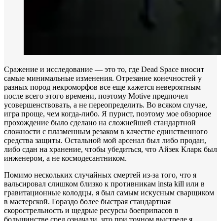
Сражение и исследование — это то, где Dead Space вносит
самые минимальные изменения. Отрезание конечностей у
разных пород некроморфов все еще кажется невероятным
после всего этого времени, поэтому Motive предпочел
усовершенствовать, а не переопределить. Во всяком случае,
игра проще, чем когда-либо. Я пурист, поэтому мое обзорное
прохождение было сделано на сложнейшей стандартной
сложности с плазменным резаком в качестве единственного
средства защиты. Остальной мой арсенал был либо продан,
либо сдан на хранение, чтобы убедиться, что Айзек Кларк был
инженером, а не космодесантником.
Помимо нескольких случайных смертей из-за того, что я
вальсировал слишком близко к противникам insta kill или в
гравитационные колодцы, я был самым искусным сварщиком
в мастерской. Гораздо более быстрая стандартная
скорострельность и щедрые ресурсы боеприпасов в
большинстве сред означали, что при точном выстреле я