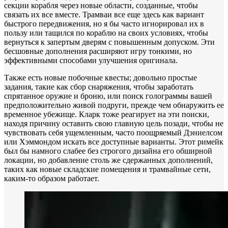
секции корабля через новые области, созданные, чтобы
связать их все вместе. Трамваи все еще здесь как вариант
быстрого передвижения, но я бы часто игнорировал их в
пользу или тащился по кораблю на своих условиях, чтобы
вернуться к запертым дверям с повышенным допуском. Эти
бесшовные дополнения расширяют игру тонкими, но
эффективными способами улучшения оригинала.
Также есть новые побочные квесты; довольно простые
задания, такие как сбор снаряжения, чтобы заработать
спрятанное оружие и броню, или поиск голограммы вашей
предположительно живой подруги, прежде чем обнаружить ее
временное убежище. Кларк тоже реагирует на эти поиски,
находя причину оставить свою главную цель позади, чтобы не
чувствовать себя ущемленным, часто поощряемый Дэниелсом
или Хэммондом искать все доступные варианты. Этот римейк
был бы намного слабее без строгого дизайна его обширной
локации, но добавление столь же сдержанных дополнений,
таких как новые складские помещения и трамвайные сети,
каким-то образом работает.