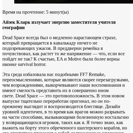
Время на прочтение:
5
минут(ы)
Айзек Кларк излучает энергию заместителя учителя
географии
Dead Space всегда был о медленно нарастающем страхе,
который превращается в кавалькаду ничего не
подозревающих ужасов. В преддверии ремейка я
почувствовал, как растет то же напряжение — что, если все
пойдет не так? К счастью, EA и Motive были более верны
иконке survival horror.
Эта среда избаловала нас подобными FF7 Remake,
переосмыслениями, которые являются скорее перезагрузками,
чем возрождениями, выкорчевывают наши воспоминания и
имеют смелость представить их в совершенно ином
свете. Dead Space — это противоположность. В этом новом
выпуске тщательно переработан оригинал, но он по-
прежнему выглядит и воспроизводится блестяще. Дизайн
уровней идентичен, в то время как врагов можно разрывать
на части способами, вызывающими болезненную ностальгию
у возвращающихся игроков, таких как я. Я точно знаю, как
выжить на борту этого обреченного шахтерского корабля, но