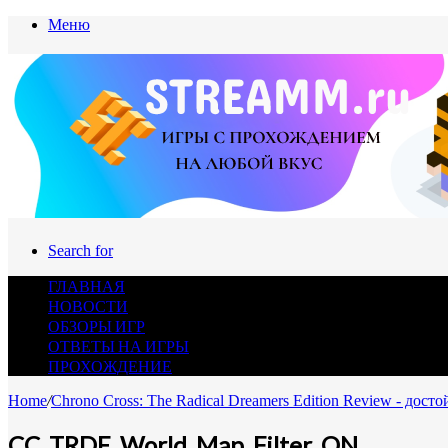
Меню
Search for
ГЛАВНАЯ
НОВОСТИ
ОБЗОРЫ ИГР
ОТВЕТЫ НА ИГРЫ
ПРОХОЖДЕНИЕ
Home
/
Chrono Cross: The Radical Dreamers Edition Review - дост
CC_TRDE_World_Map_Filter_ON