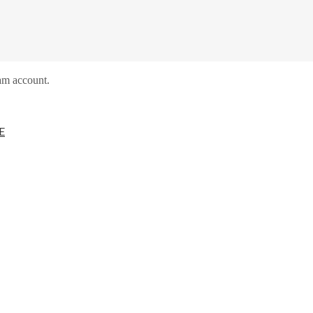
am account.
E