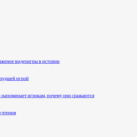
олжение видеоигры в истории
 худшей игрой
 напоминает игрокам, почему они сражаются
я чтения