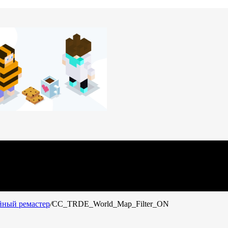
ойный ремастер
/
CC_TRDE_World_Map_Filter_ON