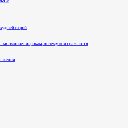
S 2
 худшей игрой
 напоминает игрокам, почему они сражаются
я чтения