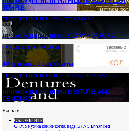
ПРОХОЖДЕНИЕ ИГРЫ HIDDEN ESCAPE LOST
TEMPLE
ПРОХОЖДЕНИЕ ИГРЫ SCARY HORROR 2
18.12.2021
ПРОХОЖДЕНИЕ ИГРЫ SCARY HORROR 2
40 Уровней и 5 слов Ответы
03.01.2022
40 Уровней и 5 слов Ответы
ПРОХОЖДЕНИЕ ИГРЫ DENTURES AND DEMONS 2
18.12.2021
ПРОХОЖДЕНИЕ ИГРЫ DENTURES AND
DEMONS 2
Новости
ОБЗОРЫ ИГР
GTA 6 нужна как никогда, ведь GTA 5 Enhanced