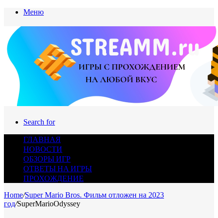
Меню
Search for
ГЛАВНАЯ
НОВОСТИ
ОБЗОРЫ ИГР
ОТВЕТЫ НА ИГРЫ
ПРОХОЖДЕНИЕ
Home
/
Super Mario Bros. Фильм отложен на 2023
год
/
SuperMarioOdyssey