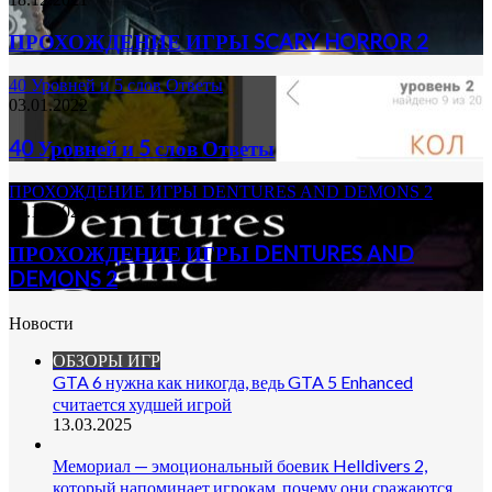
ПРОХОЖДЕНИЕ ИГРЫ SCARY HORROR 2
40 Уровней и 5 слов Ответы
03.01.2022
40 Уровней и 5 слов Ответы
ПРОХОЖДЕНИЕ ИГРЫ DENTURES AND DEMONS 2
18.12.2021
ПРОХОЖДЕНИЕ ИГРЫ DENTURES AND
DEMONS 2
Новости
ОБЗОРЫ ИГР
GTA 6 нужна как никогда, ведь GTA 5 Enhanced
считается худшей игрой
13.03.2025
Мемориал — эмоциональный боевик Helldivers 2,
который напоминает игрокам, почему они сражаются