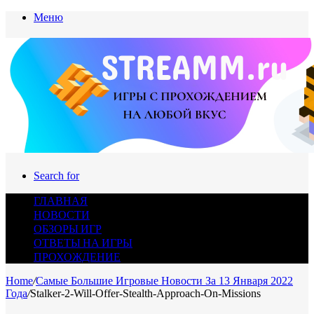
Меню
Search for
ГЛАВНАЯ
НОВОСТИ
ОБЗОРЫ ИГР
ОТВЕТЫ НА ИГРЫ
ПРОХОЖДЕНИЕ
Home
/
Самые Большие Игровые Новости За 13 Января 2022
Года
/
Stalker-2-Will-Offer-Stealth-Approach-On-Missions