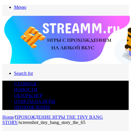
Меню
Search for
ГЛАВНАЯ
НОВОСТИ
ОБЗОРЫ ИГР
ОТВЕТЫ НА ИГРЫ
ПРОХОЖДЕНИЕ
Home
/
ПРОХОЖДЕНИЕ ИГРЫ THE TINY BANG
STORY
/
screenshot_tiny_bang_story_the_65