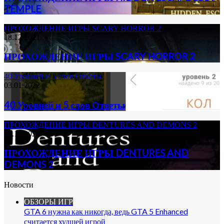
TEMPLE
ПРОХОЖДЕНИЕ ИГРЫ SCARY HORROR 2
18.12.2021
ПРОХОЖДЕНИЕ ИГРЫ SCARY HORROR 2
40 Уровней и 5 слов Ответы
03.01.2022
40 Уровней и 5 слов Ответы
ПРОХОЖДЕНИЕ ИГРЫ DENTURES AND DEMONS 2
18.12.2021
ПРОХОЖДЕНИЕ ИГРЫ DENTURES AND
DEMONS 2
Новости
ОБЗОРЫ ИГР
GTA 6 нужна как никогда, ведь GTA 5 Enhanced
считается худшей игрой