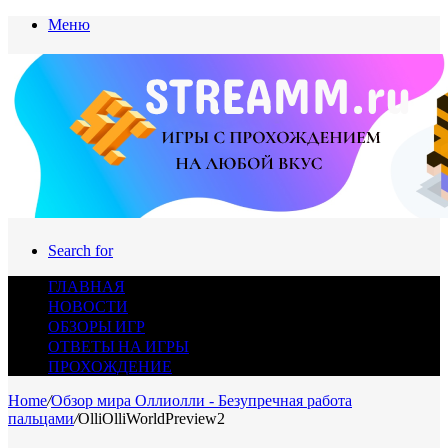
Меню
Search for
ГЛАВНАЯ
НОВОСТИ
ОБЗОРЫ ИГР
ОТВЕТЫ НА ИГРЫ
ПРОХОЖДЕНИЕ
Home
/
Обзор мира Оллиолли - Безупречная работа
пальцами
/
OlliOlliWorldPreview2