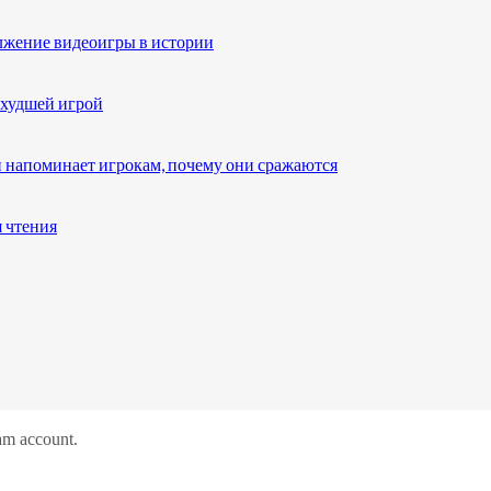
олжение видеоигры в истории
 худшей игрой
 напоминает игрокам, почему они сражаются
я чтения
am account.