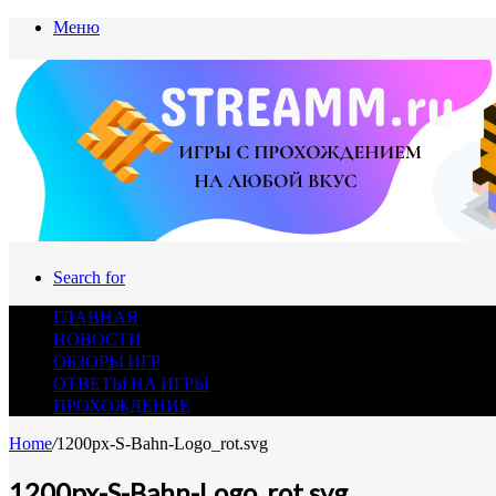
Меню
Search for
ГЛАВНАЯ
НОВОСТИ
ОБЗОРЫ ИГР
ОТВЕТЫ НА ИГРЫ
ПРОХОЖДЕНИЕ
Home
/
1200px-S-Bahn-Logo_rot.svg
1200px-S-Bahn-Logo_rot.svg