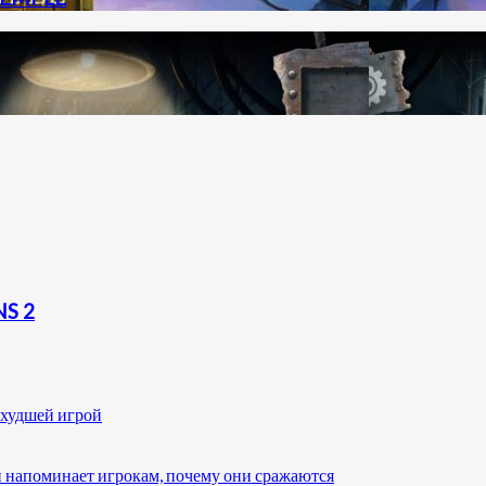
S 2
 худшей игрой
 напоминает игрокам, почему они сражаются