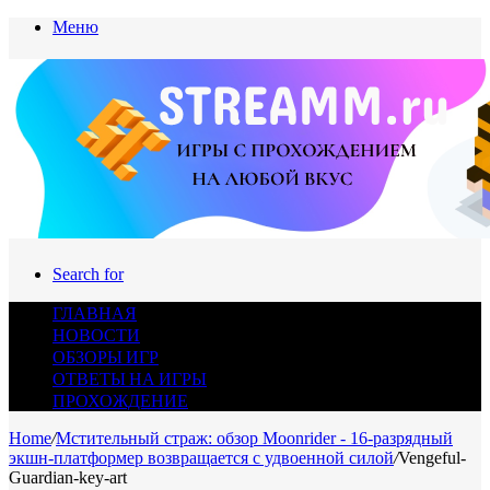
Меню
Search for
ГЛАВНАЯ
НОВОСТИ
ОБЗОРЫ ИГР
ОТВЕТЫ НА ИГРЫ
ПРОХОЖДЕНИЕ
Home
/
Мстительный страж: обзор Moonrider - 16-разрядный
экшн-платформер возвращается с удвоенной силой
/
Vengeful-
Guardian-key-art