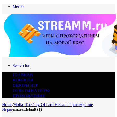
Меню
Search for
ГЛАВНАЯ
НОВОСТИ
ОБЗОРЫ ИГР
ОТВЕТЫ НА ИГРЫ
ПРОХОЖДЕНИЕ
Home
/
Mafia: The City Of Lost Heaven Прохождение
Игры
/
maxresdefault (1)