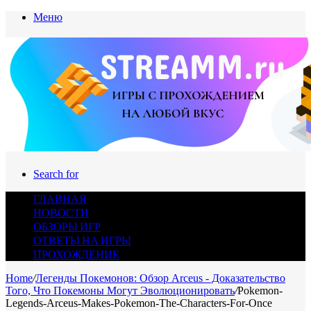
Меню
Search for
ГЛАВНАЯ
НОВОСТИ
ОБЗОРЫ ИГР
ОТВЕТЫ НА ИГРЫ
ПРОХОЖДЕНИЕ
Home
/
Легенды Покемонов: Обзор Arceus - Доказательство
Того, Что Покемоны Могут Эволюционировать
/
Pokemon-
Legends-Arceus-Makes-Pokemon-The-Characters-For-Once